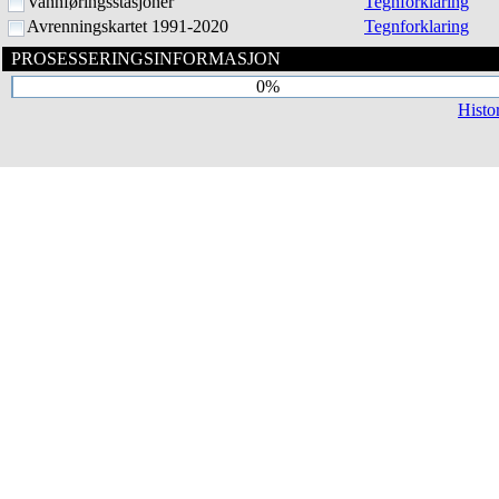
Vannføringsstasjoner
Tegnforklaring
Avrenningskartet 1991-2020
Tegnforklaring
PROSESSERINGSINFORMASJON
0%
Histo