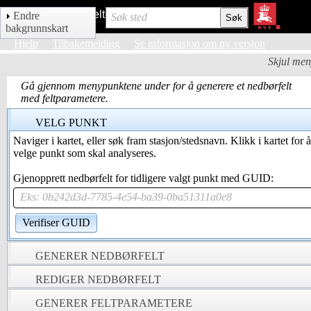
NEVINA Nedbørfelt-Vannføring-INdeks-Analyse
Endre
Søk sted
bakgrunnskart
Hjelp
Tilbakemelding
Se informasjon om ny versjon
Skjul me
Gå gjennom menypunktene under for å generere et nedbørfelt
med feltparametere.
VELG PUNKT
Naviger i kartet, eller søk fram stasjon/stedsnavn. Klikk i kartet for å
velge punkt som skal analyseres.
Gjenopprett nedbørfelt for tidligere valgt punkt med GUID:
Eks: 0b242d3d-7785-4e54-ba39-0ba51311a0e8
Verifiser GUID
GENERER NEDBØRFELT
REDIGER NEDBØRFELT
GENERER FELTPARAMETERE